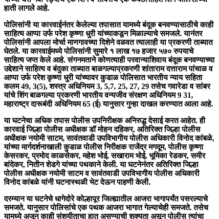
हाती लागले आहे.
पोलिसांनी या कारवाईनंतर केलेल्या तपासात यामध्ये बंदूक बनवण्यासाठीचे काही
साहित्य आप्पा उर्फ परेश कृष्णा धुरी यांच्याकडून मिळाल्याचे समजले. यानंतर
पोलिसांनी आपला मोर्चा माणगावच्या दिशेने वळवत त्यालाही या प्रकरणी ताब्यात
घेतले. या कारवाईमध्ये पोलिसांनी सुमारे १ लाख १७ हजार ५७० रुपयाचे
साहित्य जप्त केले आहे. संगनमताने कोणत्याही परवान्याशिवाय बंदूक बनवण्याच्या
उद्देशाने साहित्य व बंदुका ताब्यात बाळगल्याप्रकरणी शांताराम दत्ताराम पांचाळ व
आप्पा उर्फ परेश कृष्णा धुरी यांच्यावर कुडाळ पोलिसात भारतीय न्याय सहिता
कलम 49, 3(5), शस्त्र अधिनियम 3, 5,7, 25, 27, 29 तसेच गवारेडा व सांबर
यांचे शिंग बाळगल्या प्रकरणी भारतीय वन्यजीव संरक्षण अधिनियम 9 31,
महाराष्ट्र दारूबंदी अधिनियम 65 (ई) यानुसार गुन्हा दाखल करण्यात आला आहे.
या घटनेचा अधिक तपास पोलीस उपनिरीक्षक अनिरुद्ध देसाई करत आहेत. ही
कारवाई जिल्हा पोलीस अधीक्षक डॉ मोहन दहिकर, अतिरिक्त जिल्हा पोलीस
अधीक्षक नयोमी साटम, सावंतवाडी उपविभागीय पोलीस अधिकारी विनोद कांबळे,
यांच्या मार्गदर्शनाखाली कुडाळ पोलीस निरीक्षक राजेंद्र मगदूम, पोलीस कृष्णा
केसरकर, प्रमोद काळसेकर, महेश भोई, सखाराम भोई, भूमिका रेडकर, समीर
बांदेकर, नितीन शेडगे यांच्या पथकाने केली. या घटनेनंतर अतिरिक्त जिल्हा
पोलीस अधीक्षक नयोमी साटम व सावंतवाडी उपविभागीय पोलीस अधिकारी
विनोद कांबळे यांनी घटनास्थळी भेट देऊन पाहणी केली.
दरम्यान या घटनेचे धागेदोरे कोल्हापूर जिल्ह्यातील आजरा भागापर्यंत पसरल्याचे
समजते. यानुसार पोलिसांचे एक पथक आजरा भागात गेल्याचेही समजते. तसेच
यामध्ये अजून काही संशयीताचा हात असण्याची शक्यता असून पोलीस त्यांचा