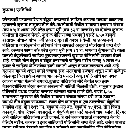
पोलिसांनी केले अटक
कुडाळ | प्रतिनिधी
कोणत्याही परवान्याशिवाय बंदुका बनवण्याचे साहित्य आपल्या ताब्यात बाळगल्या
प्रकरणी कुडाळ तालुक्यातील मोरे-मधलीवाडी येथील शांताराम दत्ताराम पांचाळ
(वय ४१) व आप्पा उर्फ परेश कृष्णा धुरी (वय ३२ रा माणगांव) या दोघांना कुडाळ
पोलीसानी ताब्यात घेतले. कुडाळ पोलिसांच्या पथकाने पहाटे ६.५० वाजता
शांताराम पांचाळ यांच्या घरी छापा टाकून ही कारवाई केली. या छाप्यामध्ये
पोलिसांना गवारेड्याचे व हरिणाचे शिग सापडले असून ते पोलीसानी जप्त केले
आहे. दरम्यान आप्पा उर्फ परेश कृष्णा धुरी (वय ३२ रा. माणगाव कुंभारवाडी) याला
यामध्ये बंदुकीसाठी साहित्य पुरवल्याप्रकरणी कुडाळ पोलिसांनी ताब्यात घेतले
आहे. यामध्ये तीन बंदुका व बंदूक बनवण्याचे साहित्य मशीन यासह १ लाख १७
हजार चे साहित्य पोलिसांच्या हाती लागली असून ते जप्त करण्यात आले आहे .
दरम्यान यामध्ये अजून काही जणांचा हात असण्याची शक्यता असून याची पाळेमुळे
कोल्हापूर जिल्ह्यातील आजरा भागापर्यंत पसरली असून पोलिसांचे एक पथक
आजरा भागात गेल्याचे समजते.कुडाळ पोलिसांना मोरे येथील एक इसम
बेकायदेशीरित्या बंदूक बनवत असल्याची माहिती मिळाली होती. यानुसार कुडाळ
पोलिसांचे पथक पहाटेच माणगाव खोऱ्यात रवाना झाले होते. पहाटे ६.५०
वाजण्यच्या सुमारास मोरे येथील शांताराम पांचाळ यांच्या घरी छापा टाकला.
यामध्ये तीन बंदुका सापडल्या. त्यात दोन काडतुस व एक ठासणीच्या बंदुकीचा
समावेश आहे. दोन एअर गन, बंदुकाचे आठ बट, बंदुकीचे १४ बॅरल, तीन जिवंत
काडतुसे, वीस रिकामी काडतुसे, व बंदुकीचे इतर पार्ट यामध्ये चाप, ब्लॉक, ट्रिगर
असे साहित्य पोलिसांच्या हाती लागले. हे सर्व बनवण्यासाठी वापरण्यात येणारी
वेल्डिंग मशीन, कानस व इतर साहित्यही पोलिसांनी जप्त केले आहे. तसेच पाचाळ
याच्या घरी गवा रेड्याचे एक शिंग व सांबराचे एक कवठीसहित शिंग पोलिसांच्या