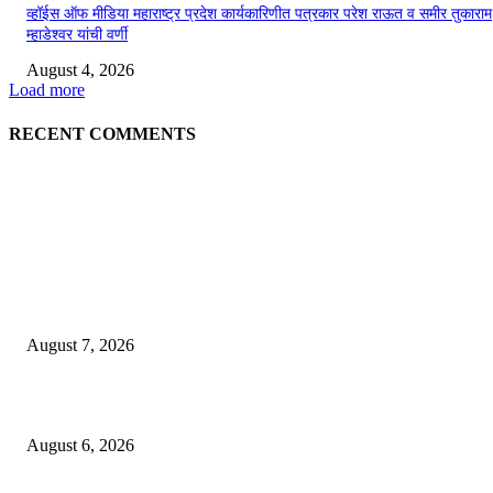
व्हॉईस ऑफ मीडिया महाराष्ट्र प्रदेश कार्यकारिणीत पत्रकार परेश राऊत व समीर तुकाराम
म्हाडेश्वर यांची वर्णी
August 4, 2026
Load more
RECENT COMMENTS
EDITOR PICKS
गणेशनगर येथील साईटच्या नावाखाली तीन इलेक्ट्रिकल व्यावसायिकांची ३.४२ लाखांची
फसवणूक
August 7, 2026
जिल्हा महिला व बाल रुग्णालयाच्या रूग्ण कल्याण समितीवर सौ रश्मी नाईक यांची नियुक्ती
August 6, 2026