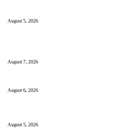
शिवसेना पुरस्कृत ऑल इंडिया एअरपोर्ट एव्हीएशन एम्प्लॉईज युनियनच्या कार्याध्यक्षपदी का
कुडाळकर
August 5, 2026
POPULAR POSTS
गणेशनगर येथील साईटच्या नावाखाली तीन इलेक्ट्रिकल व्यावसायिकांची ३.४२ लाखांची
फसवणूक
August 7, 2026
जिल्हा महिला व बाल रुग्णालयाच्या रूग्ण कल्याण समितीवर सौ रश्मी नाईक यांची नियुक्ती
August 6, 2026
शिवसेना पुरस्कृत ऑल इंडिया एअरपोर्ट एव्हीएशन एम्प्लॉईज युनियनच्या कार्याध्यक्षपदी का
कुडाळकर
August 5, 2026
POPULAR CATEGORY