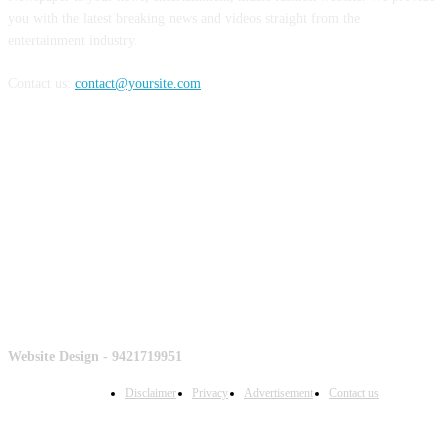
you with the latest breaking news and videos straight from the
entertainment industry.
Contact us:
contact@yoursite.com
Counter
Website Design - 9421719951
Disclaimer
Privacy
Advertisement
Contact us