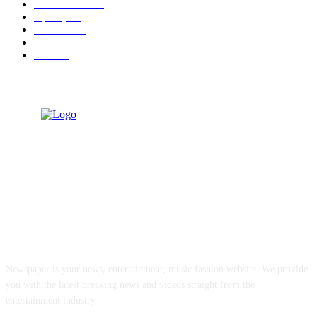
आपलं कोंकण
122
महाराष्ट्र
89
कणकवली
71
मालवण
27
देवगड
26
ABOUT US
Newspaper is your news, entertainment, music fashion website. We provide
you with the latest breaking news and videos straight from the
entertainment industry.