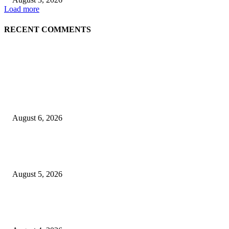
Load more
RECENT COMMENTS
EDITOR PICKS
जिल्हा महिला व बाल रुग्णालयाच्या रूग्ण कल्याण समितीवर सौ रश्मी नाईक यांची नियुक्ती
August 6, 2026
शिवसेना पुरस्कृत ऑल इंडिया एअरपोर्ट एव्हीएशन एम्प्लॉईज युनियनच्या कार्याध्यक्षपदी का
कुडाळकर
August 5, 2026
व्हॉईस ऑफ मीडिया महाराष्ट्र प्रदेश कार्यकारिणीत पत्रकार परेश राऊत व समीर तुकाराम
म्हाडेश्वर यांची वर्णी