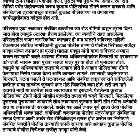
त्यांच्या टीमने धाडसी पर्दापाश केला. पुसटशच्या पुराव्याच्या आधारे. त्या रोड
रोमियो पर्यंत पोहोचण्याचे कसब कुडाळ पोलिसांच्या टीमने करून दाखवले आणि
संबंधिताला त्रासापासून वाचवले कुडाळ पोलिसांच्या या तपासाच्या
कार्यपद्धतीबाबत कौतुक होत आहे.
परिसरात एका रस्त्यावर संबंधित व्यक्तीला त्या रोड रोमियो कडून त्रास दिला
जात होता त्यामुळे अक्षरशः हैराण झालेल्या. त्या व्यक्तीने राहत असलेल्या
परिसरातील सजग नागरिकांच्या कानावर ही बाब घातली सविस्तर माहिती
घेतल्यावर संबंधित नागरिकांनी कुडाळ पोलीस ठाण्याचे पोलीस निरीक्षक राजेंद्र
मगदूम यांच्या कानावर हा प्रसंग घातला मगदूम यांनी याचा सविस्तर अभ्यास
करून तपासाची चक्रे आपल्या टीमच्या अधिकाऱ्यांमार्फत फिरवली या प्रकरणात
कोणताही भक्कम असा पुरावा नव्हता मात्र पुरावा होता तो फुसटसा होता.
त्यामुळे या अधिकाऱ्यांवर तपासाचे आव्हान होते हे आव्हान पोलिसांच्या टीमने
पेलण्याचा निर्णय पक्का केला आणि कामाला लागले. तपासाची चक्रेगरागरा
फिरवली. घटना घडली ते घटनास्थळ आणि संबंधित तक्रारदाराने सांगितलेली
हकीगत याचा ताळमेळ जुळवणे फार मोठे जिकरीचे काम होते. तरी पण मागे
हटायचे नाही या घटनेचा छडा लावायचाच या इराद्याने. पेटलेल्या कुडाळ
पोलिसांच्या टीमने मोठी जोखीम पत्करीत तपासाची चक्रे फिरवली. मिळालेल्या
पुसटच्या पुराव्याच्या आधाराने शोध लावण्यास सुरुवात केली टीम मधील अनेकांचे
हात या तपासासाठी सरसावले. अखेर यश आले तपास पूर्ण झाला तेव्हा पोलीस
अधिकारीही थक्क झाले. संबंधितही चक्रावला पोलीस यंत्रणेकडून संबंधिताला
समज देण्यात आली अखेर रोड रोमिओकडून त्रास होत असेल तर निर्भयपणे
संबंधित व्यक्तीने पोलीस ठाण्याशी संपर्क साधावा असे आवाहन कुडाळ पोलीस
ठाण्याचे पोलीस निरीक्षक राजेंद्र मगदूम यांनी केले.