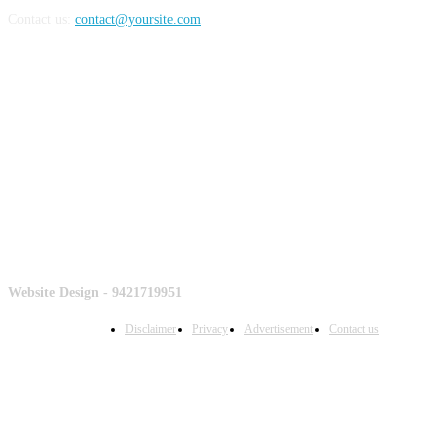
Contact us:
contact@yoursite.com
Counter
Website Design - 9421719951
Disclaimer
Privacy
Advertisement
Contact us