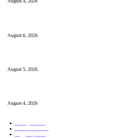
August 4, 2026
POPULAR POSTS
जिल्हा महिला व बाल रुग्णालयाच्या रूग्ण कल्याण समितीवर सौ रश्मी नाईक यांची नियुक्ती
August 6, 2026
शिवसेना पुरस्कृत ऑल इंडिया एअरपोर्ट एव्हीएशन एम्प्लॉईज युनियनच्या कार्याध्यक्षपदी का
कुडाळकर
August 5, 2026
व्हॉईस ऑफ मीडिया महाराष्ट्र प्रदेश कार्यकारिणीत पत्रकार परेश राऊत व समीर तुकाराम
म्हाडेश्वर यांची वर्णी
August 4, 2026
POPULAR CATEGORY
आपलं कुडाळ
757
ताज्या घडामोडी
474
सिंधुदुर्ग जिल्हा
279