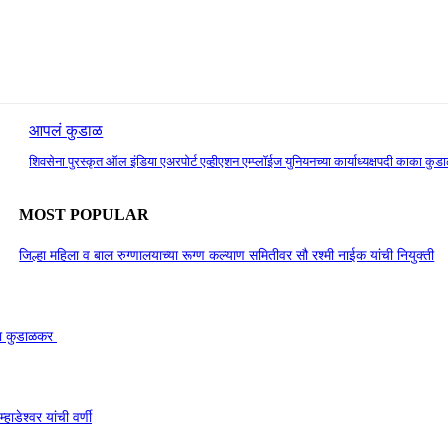
आपलं कुडाळ
शिवसेना पुरस्कृत ऑल इंडिया एअरपोर्ट एव्हीएशन एम्प्लॉईज युनियनच्या कार्याध्यक्षपदी काका क
MOST POPULAR
जिल्हा महिला व बाल रुग्णालयाच्या रूग्ण कल्याण समितीवर सौ रश्मी नाईक यांची नियुक्ती
काका कुडाळकर
ाडेश्वर यांची वर्णी