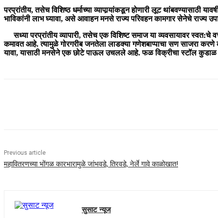
परप्रांतीय, तसेच विशिष्ठ धर्माच्या व्यापार्‍यांकडून होणारी लूट थांबवण्यासाठी याव
भाविकांनी लाभ घ्यावा, असे आवाहन मनसे राज्य परिवहन कामगार सेनेचे राज्य उपाध
सध्या परप्रांतीय व्यापारी, तसेच एक विशिष्ट समाज या व्यवसायावर स्वत:चे वर्च
कमावत आहे. त्यामुळे गोरगरीब जनतेला लाडक्या गणेशबाप्पाचा सण साजरा करणे कठ
यावा, यासाठी मनसेने एक छोटे पाऊल उचलले आहे. फळ विक्रीचा स्टॉल कुडाळ
Share
Previous article
महावितरणच्या भोंगळ कारभारामुळे जांभवडे, तिरवडे, नेर्ले गावे काळोखात!
सुसाट न्यूज