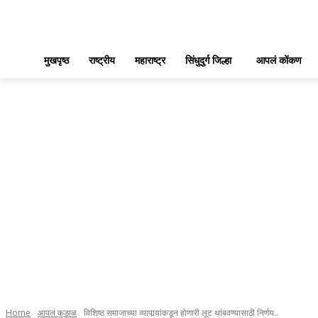
मुखपृष्ठ
राष्ट्रीय
महाराष्ट्र
सिंधुदुर्ग जिल्हा
आपलं कोंकण
Home
आपलं कुडाळ
विशिष्ठ समाजाच्या व्यापार्‍यांकडून होणारी लूट थांबवण्यासाठी निर्णय..