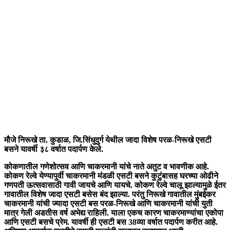
मौजे निरूखे ता. कुडाळ, जि.सिंधुदुर्ग येथील जादा विशेष परळ-निरूखे एसटी
बसने यावर्षी ३८ वर्षात पदार्पण केले.
कोकणातील गणेशोत्सव आणि चाकरमानी यांचे नाते अतुट व भावणीक आहे.
कोकण रेल्वे येण्यापुर्वी चाकरमानी मंडळी एसटी बसने कुटुंबासह घरच्या ओढीने
गणपती ऊत्सवासाठी गावी जायचे आणि यायचे. कोकण रेल्वे चालू झाल्यामुळे ईतर
गावातील विशेष जादा एसटी बसेस बंद झाल्या. परंतु निरूखे गावातील मुंबईकर
चाकरमानी यांची ज्यादा एसटी बस परळ-निरूखे आणि चाकरमानी यांची युती
मात्र गेली अडतीस वर्ष अभेद्य राहिली. याला एकच कारण चाकरमाण्यांचा एकोपा
आणि एसटी बसचे प्रेम. यावर्षी ही एसटी बस 38व्या वर्षात पदार्पण करीत आहे.