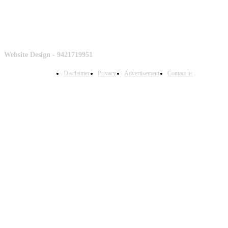
Website Design - 9421719951
Disclaimer
Privacy
Advertisement
Contact us