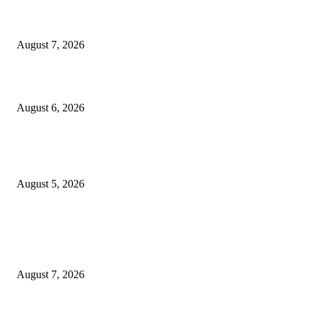
गणेशनगर येथील साईटच्या नावाखाली तीन इलेक्ट्रिकल व्यावसायिकांची ३.४२ लाखांची
फसवणूक
August 7, 2026
जिल्हा महिला व बाल रुग्णालयाच्या रूग्ण कल्याण समितीवर सौ रश्मी नाईक यांची नियुक्ती
August 6, 2026
शिवसेना पुरस्कृत ऑल इंडिया एअरपोर्ट एव्हीएशन एम्प्लॉईज युनियनच्या कार्याध्यक्षपदी का
कुडाळकर
August 5, 2026
POPULAR POSTS
गणेशनगर येथील साईटच्या नावाखाली तीन इलेक्ट्रिकल व्यावसायिकांची ३.४२ लाखांची
फसवणूक
August 7, 2026