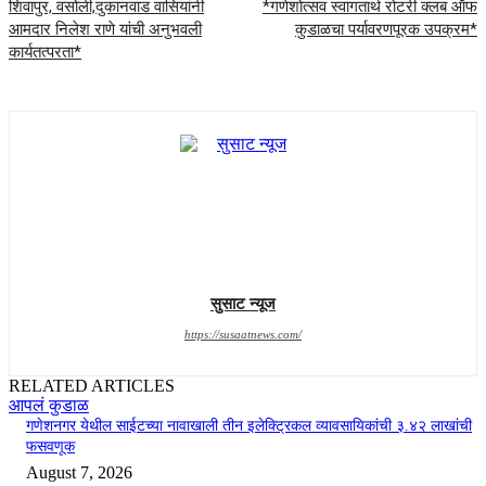
शिवापुर, वसोली,दुकानवाड वासियांनी
*गणेशोत्सव स्वागतार्थ रोटरी क्लब ऑफ
आमदार निलेश राणे यांची अनुभवली
कुडाळचा पर्यावरणपूरक उपक्रम*
कार्यतत्परता*
सुसाट न्यूज
https://susaatnews.com/
RELATED ARTICLES
आपलं कुडाळ
गणेशनगर येथील साईटच्या नावाखाली तीन इलेक्ट्रिकल व्यावसायिकांची ३.४२ लाखांची
फसवणूक
August 7, 2026