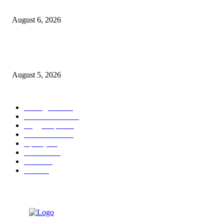
जिल्हा महिला व बाल रुग्णालयाच्या रूग्ण कल्याण समितीवर सौ रश्मी नाईक यांची नियुक्ती
August 6, 2026
शिवसेना पुरस्कृत ऑल इंडिया एअरपोर्ट एव्हीएशन एम्प्लॉईज युनियनच्या कार्याध्यक्षपदी का
कुडाळकर
August 5, 2026
POPULAR CATEGORY
आपलं कुडाळ
758
ताज्या घडामोडी
474
सिंधुदुर्ग जिल्हा
279
आपलं कोंकण
122
महाराष्ट्र
89
कणकवली
71
मालवण
27
देवगड
26