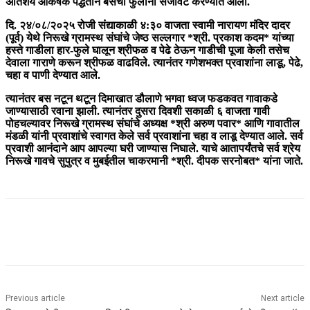
अतिशय आकर्षक पद्धतीने बसची फुलांनी सजावट करण्यात आली.
दि. २४/०८/२०२५ रोजी संद्याकाळी ४:३० वाजता स्वामी नारायण मंदिर दादर
(पूर्व) येथे निरूखे ग्रामस्थ संघांचे जेष्ठ सल्लगार *श्री. प्रकाश कदम* यांच्या
हस्ते गाडीला हार-फुले घालून श्रीफळ व पेढे ठेऊन गाडीची पूजा केली तसेच
देवाला गाराणे करून श्रीफळ वाढविले. त्यानंतर गणेशभक्त प्रवाशांना लाडू, पेढे,
चहा व पाणी देण्यात आले.
त्यानंतर बस नटून थटून दिमाखात डौलाणे भगवा ध्वज फडकवत गावाकडे
जाण्यासाठी रवाना झाली. त्यानंतर दुसरा दिवशी सकाळी ६ वाजता गावी
पोहचल्यावर निरूखे ग्रामस्थ संघांचे अध्यक्ष *श्री अरुण पवार* आणि गावातील
मंडळी यांनी प्रवाशांचे स्वागत केले सर्व प्रवाशांना चहा व लाडू देण्यात आले. सर्व
प्रवाशी आनंदाने आप आपल्या घरी जाण्यास निघाले. याचे आतापर्यंतचे सर्व श्रेय
निरूखे गावचे सुपुत्र व मुबईतील चाकरमानी *श्री. दीपक सरनोबत* यांना जाते.
Previous article
Next article