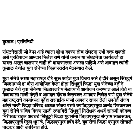
कुडाळ | प्रतिनिधी
संघटनेसाठी जो वेडा आहे त्याला शोधा कारण तोच संघटना उभी करू शकतो
असे प्रतिपादन आमदार निलेश राणे यांनी करून या संघटनेचा कार्यकर्ता हा
घाबरा असून चालणार नाही तो वाघासारखा असला पाहिजे असे आवाहन त्यांनी
कुडाळ येथील युवा सेनेच्या जिल्हास्तरीय मेळाव्यात केले.
युवा सेनेचे सध्या महाराष्ट्र दौरे सुरू आहेत युवा विजय असे हे दौरे असून सिंधुदुर्ग
जिल्ह्यामध्ये हा दौरा आयोजित केला होता सिंधुदुर्ग जिल्हा युवा सेनेच्या वतीने
कुडाळ येथे युवा सेनेच्या जिल्हास्तरीय मेळाव्याचे आयोजन करण्यात आले होते या
मेळाव्याला माजी मंत्री व आमदार दीपक केसरकर आमदार निलेश राणे युवा सेनेचे
महाराष्ट्राचे कार्याध्यक्ष पूर्वेश सरनाईक माजी आमदार राजन तेली उपनेते संजय
आंग्रे माजी जिल्हा परिषद अध्यक्ष संजय पडते उपजिल्हाप्रमुख आनंद शिरवलकर
युवा सेनेचे सचिव किरण साळी रत्नागिरी सिंधुदुर्ग निरीक्षक अथर्व साळवी कोकण
निरीक्षक राहुल अवघडे सिंधुदुर्ग जिल्हा युवासेना जिल्हाप्रमुख संग्राम साळसकर,
जिल्हाप्रमुख मेहुल धुमाळे, जिल्हाप्रमुख हर्षद ढेरे, युवासेना जिल्हा प्रमुख सोनाली
पाटकर आदी उपस्थित होते.