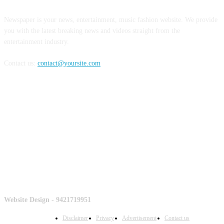
Newspaper is your news, entertainment, music fashion website. We provide
you with the latest breaking news and videos straight from the
entertainment industry.
Contact us:
contact@yoursite.com
Counter
Website Design - 9421719951
Disclaimer
Privacy
Advertisement
Contact us