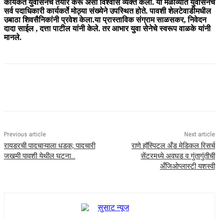
कार्यकर्ते युवासेनेचे तयार करू असा विश्वास व्यक्त केला. या मेळाव्यात युवासेनेचे
सर्व पदाधिकारी कार्यकर्ते मोठ्या संख्येने उपस्थित होते. पावशी शेलटेवाडीमधील
उबाठा शिवसैनिकांनी प्रवेश केला.या प्रास्ताविक संग्राम साळसकर, निवेदन
दादा साईल , दत्ता पाटील यांनी केले. तर आभार युवा सेनेचे स्वरूप वाळके यांनी
मानले.
Previous article
Next article
रायडरची पादचाऱ्याला धडक; पादचारी
राणे हॉस्पिटल अँड मेडिकल रिसर्च
जखमी पावशी येथील घटना…
सेंटरमध्ये अवघड व गुंतागुंतीची
अँजिओप्लास्टी यशस्वी