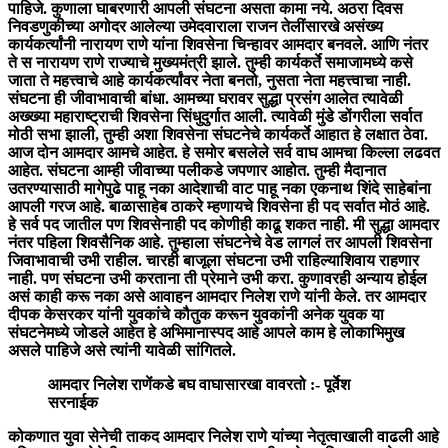
पाहिजे. कुणाला घाबरणारी आपली संघटना असता कामा नये. अठरा दिवस
निवडणुकीच्या अगोदर आलेल्या उमेदवाराला राजन तेलींसारखे असंख्य
कार्यकर्त्यांनी नारायण राणे यांना शिवसेना चिन्हावर आमदार बनवले. आणि नंतर
ते स नारायण राणे राज्याचे मुख्यमंत्री झाले. तुम्ही कार्यकर्ते समाजामध्ये कसे
जाता ते महत्त्वाचे आहे कार्यकर्त्यांवर नेता बनतो, नुसता नेता महत्त्वाचा नाही.
संघटना ही जीवाभावाची बांधा. आमच्या घरावर सुद्धा प्रसंग आलेत त्यावेळी
अख्ख्या महाराष्ट्राची शिवसेना सिंधुदुर्गात आली. त्यावेळी मुंडे डोंगरीला सर्वात
मोठी सभा झाली, तुम्ही अशा शिवसेना संघटनेचे कार्यकर्ते आहात हे लक्षात ठेवा.
आज दोन आमदार आमचे आहेत. हे समोर बसलेले सर्व वाघ आमचा किल्ला लढवत
आहेत. संघटना आम्ही जीवाच्या पलीकडे जपणार आहोत. तुम्ही मैदानात
उतरण्यासाठी मागेपुढे पाहू नका आदेशाची वाट पाहू नका एकनाथ शिंदे साहेबांना
आपली गरज आहे. बाळासाहेब ठाकरे म्हणायचे शिवसेना ही पद सर्वात मोठं आहे.
हे सर्व पद जातील पण शिवसेनाही पद कोणीही काढू शकत नाही. मी सुद्धा आमदार
नंतर पहिला शिवसैनिक आहे. तुम्हाला संघटनेचे वेड लागलं तर आपली शिवसेना
जिवाभावाची उभी राहील. चारही बाजूला संघटना उभी राहिल्याशिवाय राहणार
नाही. पण संघटना उभी करताना ती प्रेमाने उभी करा. कुणावरही अन्याय होईल
असं काही करू नका असे आवाहन आमदार निलेश राणे यांनी केले. तर आमदार
दीपक केसरकर यांनी युवकांचे कौतुक करून युवकांनी अनेक युवक या
संघटनेमध्ये जोडले आहेत हे अभिमानास्पद आहे आपले काम हे लोकाभिमुख
असले पाहिजे असे त्यांनी यावेळी सांगितले.
आमदार निलेश राणेंकडे बघ वाघासारखा वावरतो :- पूर्वेश
सरनाईक
कोकणात युवा सेनेची ताकद आमदार निलेश राणे यांच्या नेतृत्वाखाली वाढली आहे