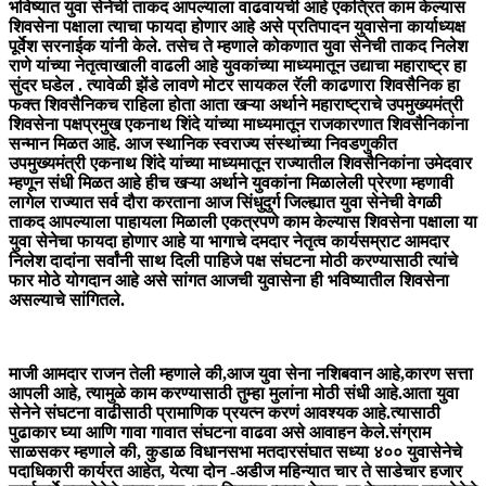
भविष्यात युवा सेनेची ताकद आपल्याला वाढवायची आहे एकत्रित काम केल्यास
शिवसेना पक्षाला त्याचा फायदा होणार आहे असे प्रतिपादन युवासेना कार्याध्यक्ष
पूर्वेश सरनाईक यांनी केले. तसेच ते म्हणाले कोकणात युवा सेनेची ताकद निलेश
राणे यांच्या नेतृत्वाखाली वाढली आहे युवकांच्या माध्यमातून उद्याचा महाराष्ट्र हा
सुंदर घडेल . त्यावेळी झेंडे लावणे मोटर सायकल रॅली काढणारा शिवसैनिक हा
फक्त शिवसैनिकच राहिला होता आता खऱ्या अर्थाने महाराष्ट्राचे उपमुख्यमंत्री
शिवसेना पक्षप्रमुख एकनाथ शिंदे यांच्या माध्यमातून राजकारणात शिवसैनिकांना
सन्मान मिळत आहे. आज स्थानिक स्वराज्य संस्थांच्या निवडणुकीत
उपमुख्यमंत्री एकनाथ शिंदे यांच्या माध्यमातून राज्यातील शिवसैनिकांना उमेदवार
म्हणून संधी मिळत आहे हीच खऱ्या अर्थाने युवकांना मिळालेली प्रेरणा म्हणावी
लागेल राज्यात सर्व दौरा करताना आज सिंधुदुर्ग जिल्ह्यात युवा सेनेची वेगळी
ताकद आपल्याला पाहायला मिळाली एकत्रपणे काम केल्यास शिवसेना पक्षाला या
युवा सेनेचा फायदा होणार आहे या भागाचे दमदार नेतृत्व कार्यसम्राट आमदार
निलेश दादांना सर्वांनी साथ दिली पाहिजे पक्ष संघटना मोठी करण्यासाठी त्यांचे
फार मोठे योगदान आहे असे सांगत आजची युवासेना ही भविष्यातील शिवसेना
असल्याचे सांगितले.
माजी आमदार राजन तेली म्हणाले की,आज युवा सेना नशिबवान आहे,कारण सत्ता
आपली आहे, त्यामुळे काम करण्यासाठी तुम्हा मुलांना मोठी संधी आहे.आता युवा
सेनेने संघटना वाढीसाठी प्रामाणिक प्रयत्न करणं आवश्यक आहे.त्यासाठी
पुढाकार घ्या आणि गावा गावात संघटना वाढवा असे आवाहन केले.संग्राम
साळसकर म्हणाले की, कुडाळ विधानसभा मतदारसंघात सध्या ४०० युवासेनेचे
पदाधिकारी कार्यरत आहेत, येत्या दोन -अडीज महिन्यात चार ते साडेचार हजार