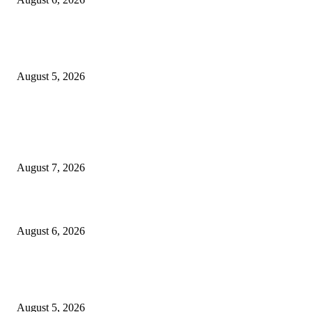
शिवसेना पुरस्कृत ऑल इंडिया एअरपोर्ट एव्हीएशन एम्प्लॉईज युनियनच्या कार्याध्यक्षपदी का
कुडाळकर
August 5, 2026
POPULAR POSTS
गणेशनगर येथील साईटच्या नावाखाली तीन इलेक्ट्रिकल व्यावसायिकांची ३.४२ लाखांची
फसवणूक
August 7, 2026
जिल्हा महिला व बाल रुग्णालयाच्या रूग्ण कल्याण समितीवर सौ रश्मी नाईक यांची नियुक्ती
August 6, 2026
शिवसेना पुरस्कृत ऑल इंडिया एअरपोर्ट एव्हीएशन एम्प्लॉईज युनियनच्या कार्याध्यक्षपदी का
कुडाळकर
August 5, 2026