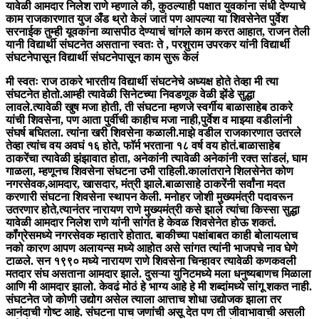
यावेळी आमदार निलेश राणे म्हणाले की, कुठल्याही पक्षात युवकांना संधी देण्याचे
काम राजकारणात युज अँड थ्रो केलं जातं पण आपल्या या शिवसेनेत पुर्वेश
सरनाईक तुम्ही यूवकांना व्यासपीठ देण्याचं चांगले काम करत आहात, राजन तेली
यानी विद्यार्थी संघटनेत असताना स्वतः ते , परशुराम उपरकर यांनी विद्यार्थी
संघटनेपासून विद्यार्थी संघटनेपासून काम सुरू केलं
मी स्वतः राज ठाकरे भारतीय विद्यार्थी संघटनेचे अध्यक्ष होते तेव्हा मी त्या
संघटनेत होतो.आम्ही त्यावेळी सिनेटच्या निवडणूक वेळी झेंडे सुद्धा
लावले.त्यावेळी खुष मजा होती, ती संघटना म्हणजे स्वर्गीय बाळासाहेब ठाकरे
यांची शिवसेना, पण आता पुर्वीची काहीच मजा नाही,पुर्वेश व माझ्या वडीलांनी
संघर्ष बघितला. त्यांना खरी शिवसेना कळाली.माझे वडील राजकारणात उतरले
तेव्हा त्यांच वय अवघं १६ होते, फाॅर्म भरताना १८ वर्ष वय होतं.बाळासाहेब
ठाकरेंचा त्यावेळी झंझावात होता, अनेकांनी त्यावेळी अनेकांनी रक्त सांडलं, घाम
गाळला, म्हणूनच शिवसेना संघटना उभी राहिली.कालांतराने शिलसेनेत कोण
नगरसेवक,आमदार, खासदार, मंत्री झाले.बाळासाहे ठाकरेंनी सर्वांना मदत
करणारी संघटना शिवसेना स्थापन केली. मनोहर जोशी मुख्यमंत्री पदावरून
उतरणार होते,त्यानंतर नारायण राणे मुख्यमंत्री कसे झाले त्यांचा किस्सा सुद्धा
यावेळी आमदार निलेश राणे यांनी सांगंत हे केवळ शिवसेनेत होऊ शकतं.
कॉंग्रेसमध्ये नगरसेवक म्हातारे होतात. बाकीच्या पक्षांबाबत काही बोलायलाच
नको कारण आपण अलायन्स मध्ये आहोत असे सांगत त्यांनी भाजपचे नाव घेणे
टाळले. सन १९९० मध्ये नारायण राणे शिवसेना चिन्हावर त्यावेळी कणकवली
मतदार संघ असताना आमदार झाले. दुसऱ्या युनिटमध्ये मला धनुष्यबाणच मिळाला
आणि मी आमदार झालो. केवढं मोठं हे भाग्य आहे हे मी शब्दांमध्ये सांगू शकत नाही.
संघटनेत जो कोणी उद्योग असेल त्याला आत्ताच शोधा उद्योजक झाला तर
आनंदाची गोष्ट आहे. संघटना पाच जणांची असू देत पण ती जीवाभावाची असली