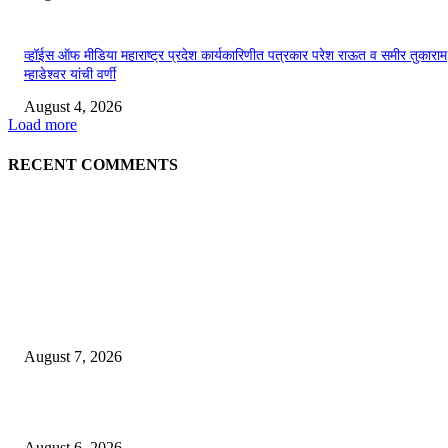
व्हॉईस ऑफ मीडिया महाराष्ट्र प्रदेश कार्यकारिणीत पत्रकार परेश राऊत व समीर तुकाराम
म्हाडेश्वर यांची वर्णी
August 4, 2026
Load more
RECENT COMMENTS
EDITOR PICKS
गणेशनगर येथील साईटच्या नावाखाली तीन इलेक्ट्रिकल व्यावसायिकांची ३.४२ लाखांची
फसवणूक
August 7, 2026
जिल्हा महिला व बाल रुग्णालयाच्या रूग्ण कल्याण समितीवर सौ रश्मी नाईक यांची नियुक्ती
August 6, 2026