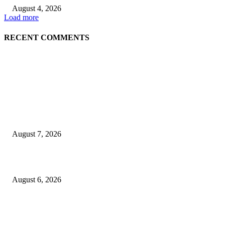
August 4, 2026
Load more
RECENT COMMENTS
EDITOR PICKS
गणेशनगर येथील साईटच्या नावाखाली तीन इलेक्ट्रिकल व्यावसायिकांची ३.४२ लाखांची
फसवणूक
August 7, 2026
जिल्हा महिला व बाल रुग्णालयाच्या रूग्ण कल्याण समितीवर सौ रश्मी नाईक यांची नियुक्ती
August 6, 2026
शिवसेना पुरस्कृत ऑल इंडिया एअरपोर्ट एव्हीएशन एम्प्लॉईज युनियनच्या कार्याध्यक्षपदी का
कुडाळकर