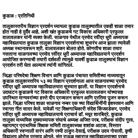
कुडाळ : प्रतिनिधी
तालुकास्तरीय विज्ञान प्रदर्शन घ्यायला कुडाळ तालुक्यातील एकही शाळा तयार
होत नाही हे दुर्दैव आहे, अशी खंत कुडाळचे गट विकास अधिकारी प्रफुल्ल
वालावलकर यांनी व्यक्त केली. साळगाव येथील प्रमोद रवींद्र धुरी अध्यापक
महाविद्यलयात कुडाळ तालुका विज्ञान प्रदर्शनाचा शुभारंभ आज झाला त्यावेळी
अध्यक्ष स्थानावरून श्री. वालावलकर बोलत होते. कोणतीच शाळा तयार
नसताना साळगावच्या प्रमोद रवींद्र धुरी अध्यापक महाविद्यलयाने प्रदर्शन
आयोजित करण्याची तयारी दर्शवली त्यामुळे यावर्षी कुडाळ तालुक्याचं विज्ञान
प्रदर्शन तरी घेता आल्याचं त्यांनी सांगितलं.
जिल्हा परिषदेचा शिक्षण विभाग आणि कुडाळ पंचायत समितीच्या माध्यमातून
कुडाळ तालुकास्तरिय ५३ व्या विज्ञान प्रदर्शनाला आज साळगावच्या प्रमोद
रवींद्र धूरी अध्यापक महाविद्यालयात सुरुवात झाली. या विज्ञान प्रदर्शनाचे
उदघाटन कुडाळचे गट विकास अधिकारी प्रफुल्ल वालावलकर यांच्यासह
उपस्थित मान्यवरांच्या हस्ते दीप प्रज्वलन करून आणि प्रतिमा पूजन करून
झाले. जिल्हा परिषद शाळा साळगाव नम्बर एक च्या विद्यार्थिनींनी ईशस्तवन आणि
स्वागत गीत सादर केले. यावेळी गट शिक्षणाधिकारी संदेश किंजवडेकर, प्रमोद
रवींद्र धुरी अध्यापक महाविद्यालयाचे प्राचार्य डॉ. मयूर शारबिद्रे, कुडाळ
तालुका माध्यमिक मुख्याध्यापक संघाचे अध्यक्ष अजित परब, परीक्षक संदीप गुरव,
महाराष्ट्र प्राथमिक शिक्षक समिती तालुकाध्यक्ष शशांक आटक, विस्तार
अधिकारी स्वप्नाली वारंग आणि रश्मी ठाकुर-देसाई, परीक्षक उदय गोसावी, कृषी
विद्यालय ओरोस प्रसाद ओगले, संत राऊळ महाराज महाविद्यालयाच्या प्रज्ञा