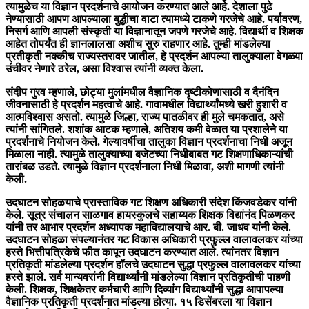
त्यामुळेच या विज्ञान प्रदर्शनाचे आयोजन करण्यात आले आहे. देशाला पुढे
नेण्यासाठी आपण आपल्याला बुद्धीचा वाटा त्यामध्ये टाकणे गरजेचे आहे. पर्यावरण,
निसर्ग आणि आपली संस्कृती या विज्ञानातून जपणे गरजेचे आहे. विद्यार्थी व शिक्षक
आहेत तोपर्यंत ही ज्ञानलालसा अशीच सुरु राहणार आहे. तुम्ही मांडलेल्या
प्रतीकृती नक्कीच राज्यस्तरावर जातील, हे प्रदर्शन आपल्या तालुक्याला वेगळ्या
उंचीवर नेणारे ठरेल, असा विश्वास त्यांनी व्यक्त केला.
संदीप गुरव म्हणाले, छोट्या मुलांमधील वैज्ञानिक दृष्टीकोणासाठी व दैनंदिन
जीवनासाठी हे प्रदर्शन महत्वाचे आहे. गावामधील विद्यार्थ्यांमध्ये खरी हुशारी व
आत्मविश्वास असतो. त्यामुळे जिल्हा, राज्य पातळीवर ही मुले चमकतात, असे
त्यांनी सांगितले. शशांक आटक म्हणाले, अतिशय कमी वेळात या प्रशालेने या
प्रदर्शनाचे नियोजन केले. गेल्यावर्षीचा तालुका विज्ञान प्रदर्शनाचा निधी अजून
मिळाला नाही. त्यामुळे तालुक्याच्या बजेटच्या निधीबाबत गट शिक्षणाधिकाऱ्यांची
तारांबळ उडते. त्यामुळे विज्ञान प्रदर्शनाला निधी मिळावा, अशी मागणी त्यांनी
केली.
उदघाटन सोहळयाचे प्रास्ताविक गट शिक्षण अधिकारी संदेश किंजवडेकर यांनी
केले. सूत्र संचालन साळगाव हायस्कुलचे सहाय्यक शिक्षक विद्यांनंद पिळणकर
यांनी तर आभार प्रदर्शन अध्यापक महाविद्यालयाचे आर. बी. जाधव यांनी केले.
उदघाटन सोहळा संपल्यानंतर गट विकास अधिकारी प्रफुल्ल वालावलकर यांच्या
हस्ते भित्तीपत्रिकेचे फीत कापून उदघाटन करण्यात आले. त्यांनतर विज्ञान
प्रतिकृती मांडलेल्या प्रदर्शन हॉलचे उदघाटन सुद्धा प्रफुल्ल वालावलकर यांच्या
हस्ते झाले. सर्व मान्यवरांनी विद्यार्थ्यांनी मांडलेल्या विज्ञान प्रतिकृतीची पाहणी
केली. शिक्षक, शिक्षकेतर कर्मचारी आणि दिव्यांग विद्यार्थ्यांनी सुद्धा आपापल्या
वैज्ञानिक प्रतिकृती प्रदर्शनात मांडल्या होत्या. १५ डिसेंबरला या विज्ञान