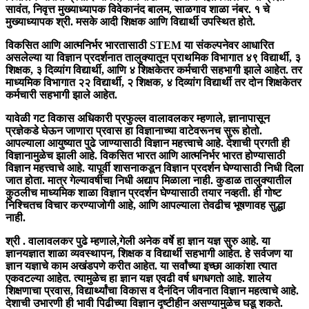
सावंत, निवृत्त मुख्याध्यापक विवेकानंद बालम, साळगाव शाळा नंबर. १ चे
मुख्याध्यापक श्री. मसके आदी शिक्षक आणि विद्यार्थी उपस्थित होते.
विकसित आणि आत्मनिर्भर भारतासाठी STEM या संकल्पनेवर आधारित
असलेल्या या विज्ञान प्रदर्शनात तालुक्यातून प्राथमिक विभागात ४९ विद्यार्थी, ३
शिक्षक, ३ दिव्यांग विद्यार्थी, आणि ४ शिक्षकेतर कर्मचारी सहभागी झाले आहेत. तर
माध्यमिक विभागात २२ विद्यार्थी, २ शिक्षक, ४ दिव्यांग विद्यार्थी तर दोन शिक्षकेतर
कर्मचारी सहभागी झाले आहेत.
यावेळी गट विकास अधिकारी प्रफुल्ल वालावलकर म्हणाले, ज्ञानापासून
प्रज्ञेकडे घेऊन जाणारा प्रवास हा विज्ञानाच्या वाटेवरूनच सुरू होतो.
आपल्याला आयुष्यात पुढे जाण्यासाठी विज्ञान महत्त्वाचे आहे. देशाची प्रगती ही
विज्ञानामुळेच झाली आहे. विकसित भारत आणि आत्मनिर्भर भारत होण्यासाठी
विज्ञान महत्त्वाचे आहे. यापूर्वी शासनाकडून विज्ञान प्रदर्शन घेण्यासाठी निधी दिला
जात होता. मात्र गेल्यावर्षीचा निधी अद्याप मिळाला नाही. कुडाळ तालुक्यातील
कुठलीच माध्यमिक शाळा विज्ञान प्रदर्शन घेण्यासाठी तयार नव्हती. ही गोष्ट
निश्चितच विचार करण्याजोगी आहे, आणि आपल्याला तेवढीच भूषणावह सुद्धा
नाही.
श्री . वालावलकर पुढे म्हणाले,गेली अनेक वर्षे हा ज्ञान यज्ञ सुरु आहे. या
ज्ञानयज्ञात शाळा व्यवस्थापन, शिक्षक व विद्यार्थी सहभागी आहेत. हे सर्वजण या
ज्ञान यज्ञाचे काम अखंडपणे करीत आहेत. या सर्वांच्या इच्छा आकांशा त्यात
एकवटल्या आहेत. त्यामुळेच हा ज्ञान यज्ञ एवढी वर्ष धगधगतो आहे. शालेय
शिक्षणाचा प्रवास, विद्यार्थ्यांचा विकास व दैनंदिन जीवनात विज्ञान महत्वाचे आहे.
देशाची उभारणी ही भावी पिढीच्या विज्ञान दृष्टीहीन असण्यामुळेच घडू शकते.