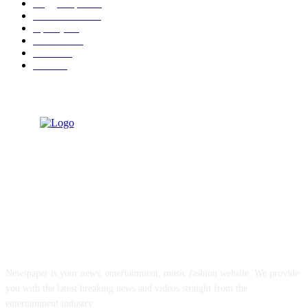
सिंधुदुर्ग जिल्हा
279
आपलं कोंकण
122
महाराष्ट्र
89
कणकवली
71
मालवण
27
देवगड
26
ABOUT US
Newspaper is your news, entertainment, music fashion website. We provide
you with the latest breaking news and videos straight from the
entertainment industry.