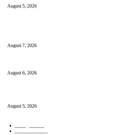
August 5, 2026
POPULAR POSTS
गणेशनगर येथील साईटच्या नावाखाली तीन इलेक्ट्रिकल व्यावसायिकांची ३.४२ लाखांची
फसवणूक
August 7, 2026
जिल्हा महिला व बाल रुग्णालयाच्या रूग्ण कल्याण समितीवर सौ रश्मी नाईक यांची नियुक्ती
August 6, 2026
शिवसेना पुरस्कृत ऑल इंडिया एअरपोर्ट एव्हीएशन एम्प्लॉईज युनियनच्या कार्याध्यक्षपदी का
कुडाळकर
August 5, 2026
POPULAR CATEGORY
आपलं कुडाळ
758
ताज्या घडामोडी
474