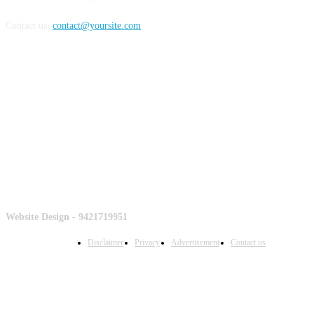
Contact us:
contact@yoursite.com
Counter
Website Design - 9421719951
Disclaimer
Privacy
Advertisement
Contact us