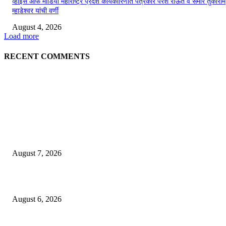
व्हॉईस ऑफ मीडिया महाराष्ट्र प्रदेश कार्यकारिणीत पत्रकार परेश राऊत व समीर तुकाराम
म्हाडेश्वर यांची वर्णी
August 4, 2026
Load more
RECENT COMMENTS
EDITOR PICKS
गणेशनगर येथील साईटच्या नावाखाली तीन इलेक्ट्रिकल व्यावसायिकांची ३.४२ लाखांची
फसवणूक
August 7, 2026
जिल्हा महिला व बाल रुग्णालयाच्या रूग्ण कल्याण समितीवर सौ रश्मी नाईक यांची नियुक्ती
August 6, 2026