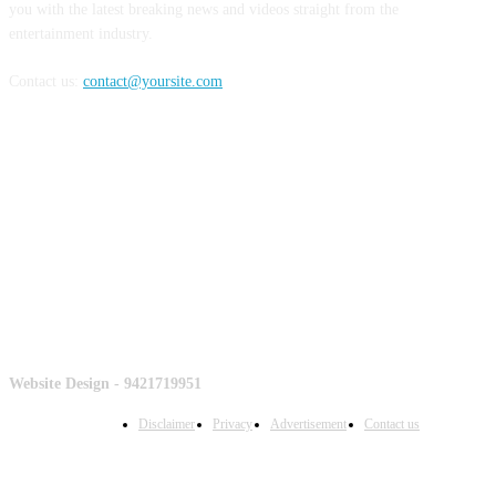
you with the latest breaking news and videos straight from the
entertainment industry.
Contact us:
contact@yoursite.com
Counter
Website Design - 9421719951
Disclaimer
Privacy
Advertisement
Contact us