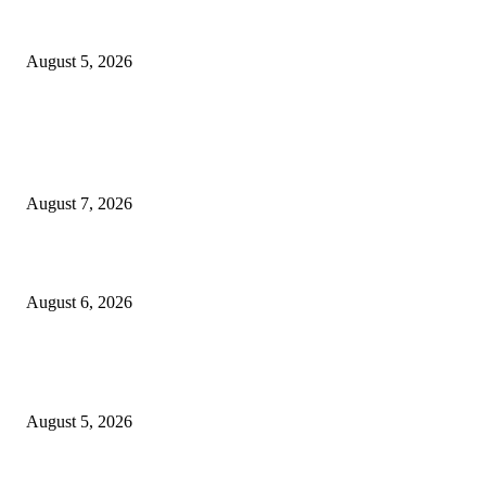
शिवसेना पुरस्कृत ऑल इंडिया एअरपोर्ट एव्हीएशन एम्प्लॉईज युनियनच्या कार्याध्यक्षपदी का
कुडाळकर
August 5, 2026
POPULAR POSTS
गणेशनगर येथील साईटच्या नावाखाली तीन इलेक्ट्रिकल व्यावसायिकांची ३.४२ लाखांची
फसवणूक
August 7, 2026
जिल्हा महिला व बाल रुग्णालयाच्या रूग्ण कल्याण समितीवर सौ रश्मी नाईक यांची नियुक्ती
August 6, 2026
शिवसेना पुरस्कृत ऑल इंडिया एअरपोर्ट एव्हीएशन एम्प्लॉईज युनियनच्या कार्याध्यक्षपदी का
कुडाळकर
August 5, 2026
POPULAR CATEGORY