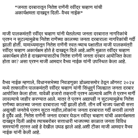
*जनता दरबारातून नितेश राणेंनी रवींद्र चव्हाण यांची
अकार्यक्षमता दाखवून दिली- वैभव नाईक*
माजी पालकमंत्री रवींद्र चव्हाण यांनी घेतलेल्या जनता दरबारात नागरिकांचे
प्रश्न न सुटल्यामुळेच नितेश राणेंच्या कालच्या जनता दरबाराला नागरिकांची गर्दी
झाली होती. यामाध्यमातून नितेश राणेंनी स्वतःच्याच पक्षातील माजी पालकमंत्री
रवींद्र चव्हाण अकार्यक्षम होते हे दाखवून दिले आहे.आणि मुळात रवींद्र चव्हाण
अकार्यक्षम होते हे दाखवण्यासाठीच नितेश राणेंनी जनता दरबार आयोजित केला
होता का? असा प्रश्न माजी आमदार वैभव नाईक यांनी उपस्थित केला आहे.
वैभव नाईक म्हणाले, विधानसभेच्या निवडणुका डोळ्यासमोर ठेवून ऑगस्ट २०२४
मध्ये तत्कालीन पालकमंत्री रवींद्र चव्हाण यांनी सिंधुदुर्ग जिल्ह्यात जनता दरबार
आयोजित केला होता. यावेळी हजारो तक्रारी प्रश्न आल्याचे आणि ते प्रश्न मार्गी
लावल्याचे जाहीर करण्यात आले. मात्र ते प्रश्न अद्यापही न सुटल्यामुळेच नितेश
राणेंच्या कालच्या जनता दरबाराला गर्दी झाली होती. तीन वर्षे भाजप पक्षाची सत्ता
असूनही जनतेचे प्रश्न सुटत नाहीत,लोकांना जनता दरबारात गर्दी करावी लागते
हे दुर्दैव आहे. नितेश राणेंनी जनता दरबार घेऊन रवींद्र चव्हाण यांची अकार्यक्षमता
दाखवून दिली आहेच त्याचबरोबर सत्ताधारी भाजपच्या काळात जनता विविध
समस्यांनी त्रस्त आहे हे देखील उघड झाले आहे.अशी टीका माजी आमदार वैभव
नाईक यांनी केली आहे.