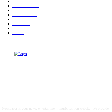
आपलं कुडाळ
758
ताज्या घडामोडी
474
सिंधुदुर्ग जिल्हा
279
आपलं कोंकण
122
महाराष्ट्र
89
कणकवली
71
मालवण
27
देवगड
26
ABOUT US
Newspaper is your news, entertainment, music fashion website. We provide