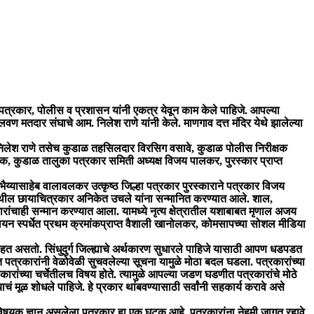
, पत्रकार, पोलीस व प्रशासन यांनी एकत्र येवून काम केले पाहिजे. आपल्या
 मतदार संघाचे आम. निलेश राणे यांनी केले. माणगाव दत्त मंदिर येथे झालेल्या
आम. निलेश राणे तसेच कुडाळ तहसिलदार विरसिग वसावे, कुडाळ पोलीस निरीक्षक
नाईक, कुडाळ तालुका पत्रकार समिती अध्यक्ष विजय पालकर, पुरस्कार प्राप्त
 भैय्यासाहेब वालावलकर उत्कृष्ठ जिल्हा पत्रकार पुरस्काराने पत्रकार विजय
 येथील छायाचित्रकार अनिकेत उचले यांना सन्मानित करण्यात आले. शाल,
रकारांचाही सन्मान करण्यात आला. यामध्ये नृत्य क्षेत्रातील यशाबाबत मृणाल अजय
गायन स्पर्धेत प्रथम क्रमांकप्राप्त वैशाली खानोलकर, कोमसापच्या सोशल मीडिया
हत असतो. सिंधुदुर्ग जिल्ह्याचे अर्थकारण सुधारले पाहिजे यासाठी आपण धडपडत
 पत्रकारांनी वेळोवेळी सुचवलेल्या सूचना यामुळे मोठा बदल घडला. पत्रकारांच्या
ांच्या चर्चेतीलच विषय होते. त्यामुळे आपल्या जडण घडणीत पत्रकारांचे मोठे
ाचं मूळ शोधले पाहिजे. हे प्रकार थांबवण्यासाठी सर्वांनी सहकार्य करावे असे
देविषयक ज्ञान असलेला पत्रकार हा एक घटक आहे. पत्रकारांना नेहमी जागृत रहावे