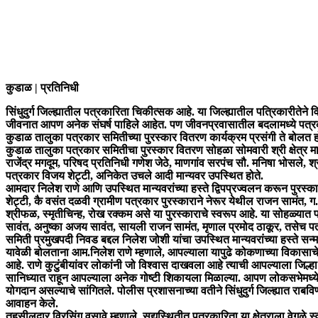
कुडाळ | प्रतिनिधी
सिंधुदुर्ग जिल्ह्यातील पत्रकारिता चिकीत्सक आहे. या जिल्ह्यातील पत्रिकारीते
जीवनात आपण अनेक संघर्ष पाहिले आहेत. पण जीवनप्रवासातील बदलामध्ये पत्रकारा
कुडाळ तालुका पत्रकार समितीच्या पुरस्कार वितरण कार्यक्रम प्रसंगी ते बोलत ह
कुडाळ तालुका पत्रकार समितीचा पुरस्कार वितरण सोहळा सोमवारी श्री क्षेत्र मा
राजेंद्र मगदूम, परिषद प्रतिनिधी गणेश जेठे, माणगांव सरपंच सौ. मनिषा भोसले, 
पत्रकार विजय शेट्टी, अनिकेत उचले आदी मान्यवर उपस्थित होते.
आमदार निलेश राणे आणि उपस्थित मान्यवरांच्या हस्ते द्विपप्रज्वलन करून पुरस्क
शेट्टी, कै वसंत दळवी ग्रामीण पत्रकार पुरस्काराने नेरूर येथील राजन सामंत,
श्रीफळ, स्मृतीचिन्ह, रोख रक्कम असे या पुरस्काराचे स्वरूप आहे. या सोहळ्यात पत
सावंत, अनुष्का अजय सावंत, सायली राजन सामंत, मृणाल प्रमोद ठाकूर, तसेच पत्
समिती प्रमुखपदी निवड बद्दल निलेश जोशी यांचा उपस्थित मान्यवरांच्या हस्ते सन
यावेळी बोलताना आम.निलेश राणे म्हणाले, आपल्याला यापुढे कोकणाच्या विकासाचे
आहे. राणे कुटुंबीयांवर लोकांनी जो विश्वास दाखवला आहे त्याची आपल्याला जिल्ह
सानिध्यात राहून आपल्याला अनेक गोष्टी शिकायला मिळाल्या. आपण लोकसभेमध्ये ख
योगदान असल्याचे सांगितले. पोलीस प्रशासनाच्या वतीने सिंधुदुर्ग जिल्ह्यात राबवि
आवाहन केले.
तहसीलदार विरसिंग वसावे म्हणाले, सद्यस्थितीत पत्रकारिता या क्षेत्राला वेगळ