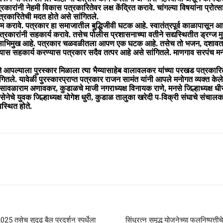
पत्रकारांनी नेहमी विकास पत्रकारितेवर लक्ष केंद्रित करावे. चांगल्या विषयांना प्
्रकारितेची मदत होते असे सांगितले.
काम करावे. पत्रकार हा समाजातील बुद्धिजीवी घटक आहे. स्वातंत्रपूर्व काळापासून आज
 पत्रकारांनी सहकार्य करावे. तसेच पोलीस प्रशासनाच्या वतीने सद्यस्थितीत ड्रग्ज
 व विकासाभिमुख आहे. पत्रकार चळवळीतला आपण एक घटक आहे. तसेच तो भजन, दशावतार,
ुधारण्यास सहकार्य करण्यास पत्रकार सदैव तत्पर आहे असे सांगितले. माणगाव सरपंच
नावाने आपल्याला पुरस्कार मिळाला त्या भैय्यासाहेब वालावलकर यांच्या परखड पत्रक
सांगितले. यावेळी पुरस्कारप्राप्त पत्रकार राजन सामंत यांनी आपले मनोगत व्यक्त के
ेते सावळाराम अणावकर, कुडाळचे माजी नगराध्यक्ष विनायक राणे, मनसे जिल्हाध्यक्ष
चे युवक जिल्हाध्यक्ष योगेश धुरी, कुडाळ तालुका खरेदी प-विक्री संघाचे संचालक 
स्थित होते.
25 तसेच सुदृढ बैल प्रदर्शन स्पर्धेला
सिंधुरत्न समृद्ध योजनेच्या फलनिष्पत्