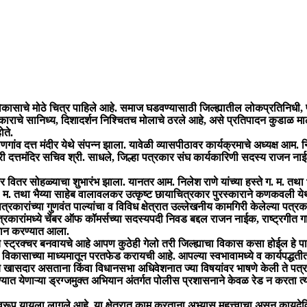
ने विकासाचे मोठे चित्र पाहिले आहे. समाज घडवण्यासाठी जिल्ह्यातील लोकप्रतिनिधी
चे सानिध्य, दिशादर्शन निश्चितच मोलाचे ठरले आहे, असे प्रतिपादन कुडाळ मालवण
ोते.
णगांव दत्त मंदीर येथे संपन्न झाला. यावेळी व्यासपीठावर कार्यक्रमाचे अध्यक्ष 
श्री दत्तमंदिर सचिव श्री. साधले, जिल्हा पत्रकार संघ कार्यकारिणी सदस्य राजन 
ार वितर सोहळ्याचा शुभारंभ झाला. यानतर आम. निलेश राणे यांच्या हस्ते ग. म. तथा
 ग. म. तथा भैय्या साहेब वालावलकर उत्कृष्ट छायाचित्रकार पुरस्काराने कणकवली
्रकारांच्या गुणवंत पाल्यांचा व विविध क्षेत्रात उल्लेखनीय कामगिरी केलेल्या पत्
रकारांमध्ये चेंबर ऑफ कॉमर्सच्या सदस्यपदी निवड बद्दल राजन नाईक, राष्ट्रगीत 
्मान करण्यात आला.
 स्ट्रक्चर बनवायचे आहे आपण कुठेही गेलो तरी जिल्ह्याचा विकास कसा होईल हे पा
ा विकासाच्या माध्यमातून परतफेड करायची आहे. आपल्या स्वभावामध्ये व कार्यपद्धतीत
ासदार असताना किंवा विधानसभा अधिवेशनात ज्या विषयांवर भाषणे केली ते पत्रकार
ण्यात येणाऱ्या ड्रग्जमुक्त अभियान अंतर्गत पोलीस प्रशासनाने केवळ रेड न करता त्य
े स्वरूप यायला लागले आहे. या क्षेत्रात काम करताना अभ्यास महत्त्वाचा असून काय