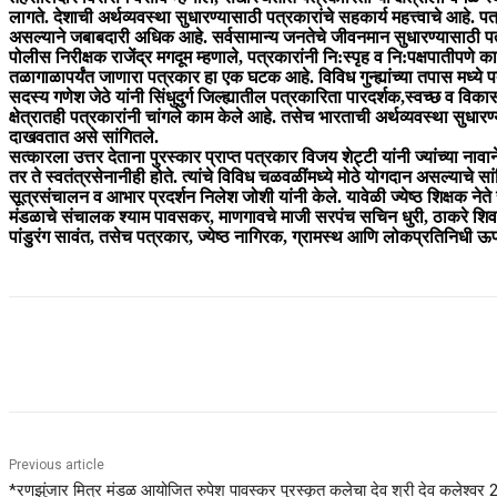
लागते. देशाची अर्थव्यवस्था सुधारण्यासाठी पत्रकारांचे सहकार्य महत्त्वाचे आहे. 
असल्याने जबाबदारी अधिक आहे. सर्वसामान्य जनतेचे जीवनमान सुधारण्यासाठी पत
पोलीस निरीक्षक राजेंद्र मगदूम म्हणाले, पत्रकारांनी नि:स्पृह व नि:पक्षपातीपणे 
तळागाळापर्यंत जाणारा पत्रकार हा एक घटक आहे. विविध गुन्ह्यांच्या तपास मध्ये
सदस्य गणेश जेठे यांनी सिंधुदुर्ग जिल्ह्यातील पत्रकारिता पारदर्शक,स्वच्छ
क्षेत्रातही पत्रकारांनी चांगले काम केले आहे. तसेच भारताची अर्थव्यवस्था स
दाखवतात असे सांगितले.
सत्कारला उत्तर देताना पुरस्कार प्राप्त पत्रकार विजय शेट्टी यांनी ज्यांच्या 
तर ते स्वतंत्रसेनानीही होते. त्यांचे विविध चळवळींमध्ये मोठे योगदान असल्याचे 
सूत्रसंचालन व आभार प्रदर्शन निलेश जोशी यांनी केले. यावेळी ज्येष्ठ शिक्षक न
मंडळाचे संचालक श्याम पावसकर, माणगावचे माजी सरपंच सचिन धुरी, ठाकरे शिवसेने
पांडुरंग सावंत, तसेच पत्रकार, ज्येष्ठ नागिरक, ग्रामस्थ आणि लोकप्रतिनिधी ऊप
Share
Previous article
*रणझुंजार मित्र मंडळ आयोजित रुपेश पावस्कर पुरस्कृत कलेचा देव श्री देव कलेश्वर 20