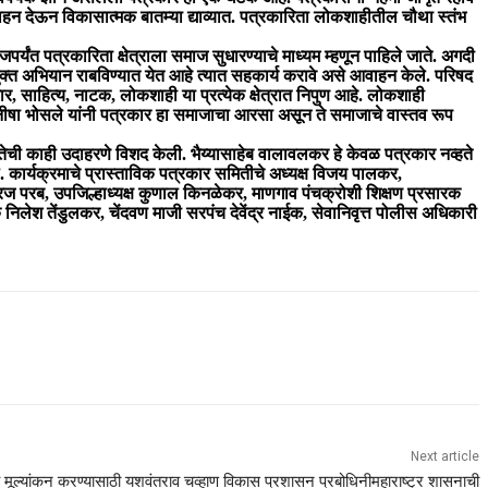
रोत्साहन देऊन विकासात्मक बातम्या द्याव्यात. पत्रकारिता लोकशाहीतील चौथा स्तंभ
पर्यंत पत्रकारिता क्षेत्राला समाज सुधारण्याचे माध्यम म्हणून पाहिले जाते. अगदी
 मुक्त अभियान राबविण्यात येत आहे त्यात सहकार्य करावे असे आवाहन केले. परिषद
 साहित्य, नाटक, लोकशाही या प्रत्येक क्षेत्रात निपुण आहे. लोकशाही
 मनीषा भोसले यांनी पत्रकार हा समाजाचा आरसा असून ते समाजाचे वास्तव रूप
ारितेची काही उदाहरणे विशद केली. भैय्यासाहेब वालावलकर हे केवळ पत्रकार नव्हते
ले. कार्यक्रमाचे प्रास्ताविक पत्रकार समितीचे अध्यक्ष विजय पालकर,
 धीरज परब, उपजिल्हाध्यक्ष कुणाल किनळेकर, माणगाव पंचक्रोशी शिक्षण प्रसारक
निलेश तेंडुलकर, चेंदवण माजी सरपंच देवेंद्र नाईक, सेवानिवृत्त पोलीस अधिकारी
Next article
तीचे मूल्यांकन करण्यासाठी यशवंतराव चव्हाण विकास प्रशासन प्रबोधिनीमहाराष्ट्र शासनाची