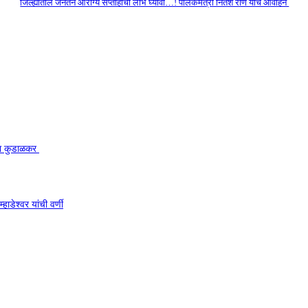
जिल्ह्यातील जनतेने आरोग्य सप्ताहाचा लाभ घ्यावा…! पालकमंत्री नितेश राणे यांचे आवाहन
काका कुडाळकर
ाडेश्वर यांची वर्णी