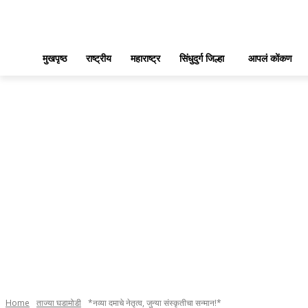
मुखपृष्ठ
राष्ट्रीय
महाराष्ट्र
सिंधुदुर्ग जिल्हा
आपलं कोंकण
Home
ताज्या घडामोडी
*नव्या दमाचे नेतृत्व, जुन्या संस्कृतीचा सन्मान!*