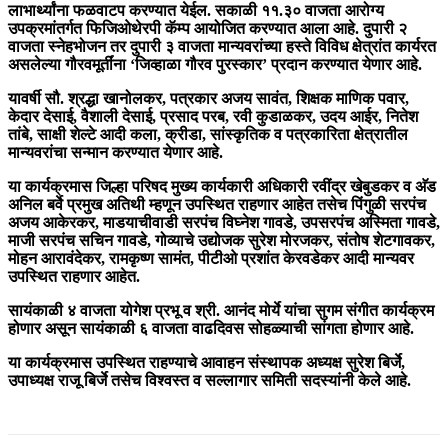
लाभार्थ्यांना फळवाटप करण्यात येईल. सकाळी ११.३० वाजता आरोग्य
उपक्रमांतर्गत फिजिओथेरपी कॅम्प आयोजित करण्यात आला आहे. दुपारी २
वाजता स्नेहभोजन तर दुपारी ३ वाजता मान्यवरांच्या हस्ते विविध क्षेत्रांत कार्यरत
असलेल्या गौरवमूर्तींना ‘जिव्हाळा गौरव पुरस्कार’ प्रदान करण्यात येणार आहे.
यावर्षी सौ. श्रद्धा खानोलकर, पत्रकार अजय सावंत, शिक्षक माणिक पवार,
केदार देसाई, वैशाली देसाई, प्रसाद परब, रवी कुडाळकर, उदय आईर, नितेश
तांबे, साक्षी शेल्टे आदी कला, क्रीडा, सांस्कृतिक व पत्रकारिता क्षेत्रातील
मान्यवरांचा सन्मान करण्यात येणार आहे.
या कार्यक्रमास जिल्हा परिषद मुख्य कार्यकारी अधिकारी रवींद्र खेबुडकर व अ‍ॅड
अनिल बर्वे प्रमुख अतिथी म्हणून उपस्थित राहणार आहेत तसेच पिंगुळी सरपंच
अजय आकेरकर, माडयाचीवाडी सरपंच विघ्नेश गावडे, उपसरपंच अस्मिता गावडे,
माजी सरपंच सचिन गावडे, गोव्याचे उद्योजक सुरेश मोरजकर, संतोष शेटगावकर,
मोहन आरावंदेकर, रामकृष्ण सामंत, पीटीओ प्रशांत केरवडेकर आदी मान्यवर
उपस्थित राहणार आहेत.
सायंकाळी ४ वाजता योगेश प्रभू व श्री. आनंद मोर्ये यांचा सुगम संगीत कार्यक्रम
होणार असून सायंकाळी ६ वाजता वाढदिवस सोहळ्याची सांगता होणार आहे.
या कार्यक्रमास उपस्थित राहण्याचे आवाहन संस्थापक अध्यक्ष सुरेश बिर्जे,
उपाध्यक्ष राजू बिर्जे तसेच विश्वस्त व सल्लागार समिती सदस्यांनी केले आहे.