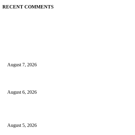
RECENT COMMENTS
EDITOR PICKS
गणेशनगर येथील साईटच्या नावाखाली तीन इलेक्ट्रिकल व्यावसायिकांची ३.४२ लाखांची
फसवणूक
August 7, 2026
जिल्हा महिला व बाल रुग्णालयाच्या रूग्ण कल्याण समितीवर सौ रश्मी नाईक यांची नियुक्ती
August 6, 2026
शिवसेना पुरस्कृत ऑल इंडिया एअरपोर्ट एव्हीएशन एम्प्लॉईज युनियनच्या कार्याध्यक्षपदी का
कुडाळकर
August 5, 2026
POPULAR POSTS