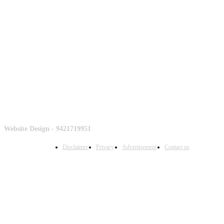
Counter
Website Design - 9421719951
Disclaimer
Privacy
Advertisement
Contact us