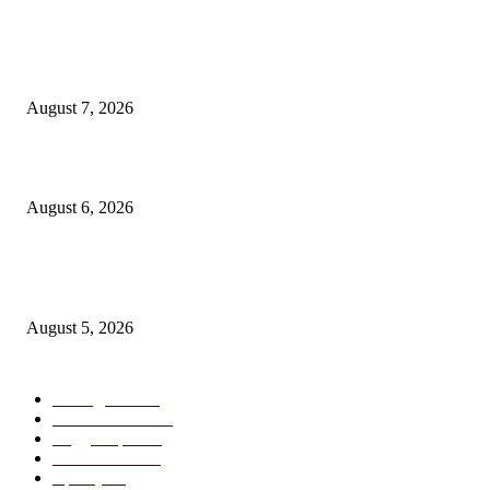
गणेशनगर येथील साईटच्या नावाखाली तीन इलेक्ट्रिकल व्यावसायिकांची ३.४२ लाखांची
फसवणूक
August 7, 2026
जिल्हा महिला व बाल रुग्णालयाच्या रूग्ण कल्याण समितीवर सौ रश्मी नाईक यांची नियुक्ती
August 6, 2026
शिवसेना पुरस्कृत ऑल इंडिया एअरपोर्ट एव्हीएशन एम्प्लॉईज युनियनच्या कार्याध्यक्षपदी का
कुडाळकर
August 5, 2026
POPULAR CATEGORY
आपलं कुडाळ
758
ताज्या घडामोडी
474
सिंधुदुर्ग जिल्हा
279
आपलं कोंकण
122
महाराष्ट्र
89