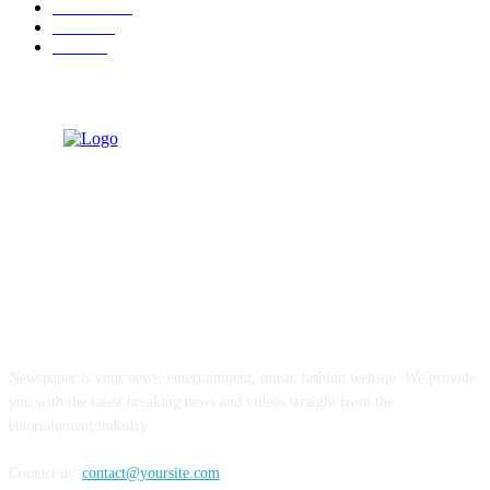
कणकवली
71
मालवण
27
देवगड
26
ABOUT US
Newspaper is your news, entertainment, music fashion website. We provide
you with the latest breaking news and videos straight from the
entertainment industry.
Contact us:
contact@yoursite.com