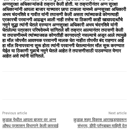
अन्नसुरक्षा अधिकाऱ्यांकडे तक्रार केली होती. या तक्रारीनंतर अन्न सुरक्षा
अधिकाऱ्यांनी आपला बाजार याच्यावर छापा टाकला यामध्ये अन्नसुरक्षा अधिकारी
अभय चंदनशिवे व गावीत यांनी तपासणी केली असता त्यांच्याकडे कोणत्याही
प्रकारची परवानगी आढळून आली नाही तसेच या ठिकाणी काही खाद्यपदार्थांचे
नमुने सुद्धा त्यांनी घेतले दरम्यान अन्नसुरक्षा अधिकारी अभय चंदनशिवे यांनी
घेतलेल्या पत्रकार परिषदेमध्ये सांगितले की तक्रार आल्यानंतर तपासणी केली
या तपासणीमध्ये त्यांच्याजवळ कोणतीही कागदपत्रे नसल्याचे अजून आले त्यामुळे
हा मॉल जोपर्यंत आवश्यक परवानगी मालक घेत नाहीत तोपर्यंत बंद राहणार आहे
हा मॉल विनापरवाना सुरू होता त्यांनी परवानगी घेतल्यानंतर मॉल सुरू करण्यात
येईल या ठिकाणी गुळाचे नमुने घेतले आहेत ते तपासणीसाठी पाठवण्यात येणार
आहेत असे त्यांनी सांगितले.
Previous article
Next article
कुडाळ येथील आपला बाजार वर अन्न
कुडाळ शहर विकास आराखड्यावरून
औषध प्रशासन विभागाने केली कारवाई
संभ्रम; डीपी प्लॅनबाबत माहिती देत