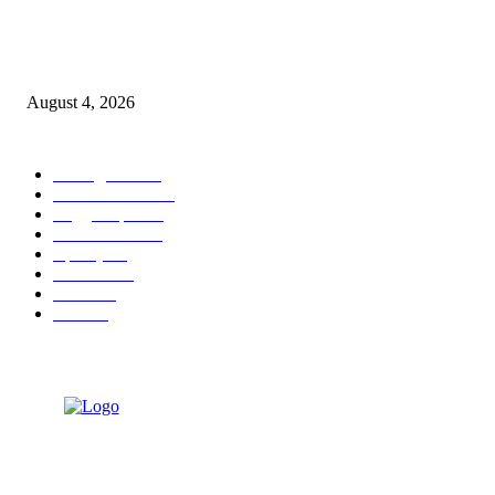
व्हॉईस ऑफ मीडिया महाराष्ट्र प्रदेश कार्यकारिणीत पत्रकार परेश राऊत व समीर तुकाराम
म्हाडेश्वर यांची वर्णी
August 4, 2026
POPULAR CATEGORY
आपलं कुडाळ
757
ताज्या घडामोडी
474
सिंधुदुर्ग जिल्हा
279
आपलं कोंकण
122
महाराष्ट्र
89
कणकवली
71
मालवण
27
देवगड
26