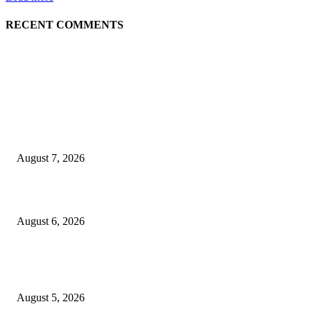
RECENT COMMENTS
EDITOR PICKS
गणेशनगर येथील साईटच्या नावाखाली तीन इलेक्ट्रिकल व्यावसायिकांची ३.४२ लाखांची
फसवणूक
August 7, 2026
जिल्हा महिला व बाल रुग्णालयाच्या रूग्ण कल्याण समितीवर सौ रश्मी नाईक यांची नियुक्ती
August 6, 2026
शिवसेना पुरस्कृत ऑल इंडिया एअरपोर्ट एव्हीएशन एम्प्लॉईज युनियनच्या कार्याध्यक्षपदी का
कुडाळकर
August 5, 2026