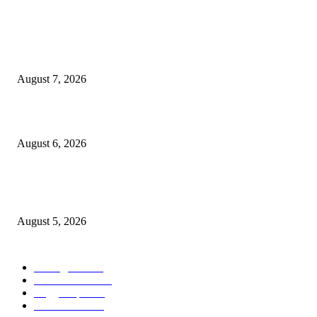
POPULAR POSTS
गणेशनगर येथील साईटच्या नावाखाली तीन इलेक्ट्रिकल व्यावसायिकांची ३.४२ लाखांची
फसवणूक
August 7, 2026
जिल्हा महिला व बाल रुग्णालयाच्या रूग्ण कल्याण समितीवर सौ रश्मी नाईक यांची नियुक्ती
August 6, 2026
शिवसेना पुरस्कृत ऑल इंडिया एअरपोर्ट एव्हीएशन एम्प्लॉईज युनियनच्या कार्याध्यक्षपदी का
कुडाळकर
August 5, 2026
POPULAR CATEGORY
आपलं कुडाळ
758
ताज्या घडामोडी
474
सिंधुदुर्ग जिल्हा
279
आपलं कोंकण
122