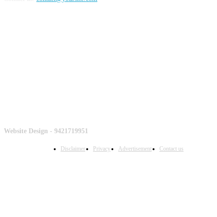
Counter
Website Design - 9421719951
Disclaimer
Privacy
Advertisement
Contact us