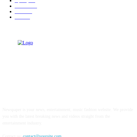
महाराष्ट्र
89
कणकवली
71
मालवण
27
देवगड
26
ABOUT US
Newspaper is your news, entertainment, music fashion website. We provide
you with the latest breaking news and videos straight from the
entertainment industry.
Contact us:
contact@yoursite.com