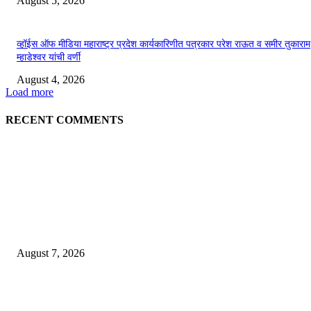
August 5, 2026
व्हॉईस ऑफ मीडिया महाराष्ट्र प्रदेश कार्यकारिणीत पत्रकार परेश राऊत व समीर तुकाराम
म्हाडेश्वर यांची वर्णी
August 4, 2026
Load more
RECENT COMMENTS
EDITOR PICKS
गणेशनगर येथील साईटच्या नावाखाली तीन इलेक्ट्रिकल व्यावसायिकांची ३.४२ लाखांची
फसवणूक
August 7, 2026
जिल्हा महिला व बाल रुग्णालयाच्या रूग्ण कल्याण समितीवर सौ रश्मी नाईक यांची नियुक्ती