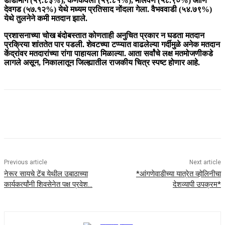
डोडामार्ग (५९.८३%), कणकवली (५९.८१%), मालवण (५८.९०%) आणि
देवगड (५७.१२%) येथे मध्यम प्रतिसाद नोंदला गेला. वैभववाडी (५४.७९%)
येथे तुलनेने कमी मतदान झाले.
प्रशासनाच्या चोख बंदोबस्तात कोणताही अनुचित प्रकार न घडता मतदान
प्रक्रिया शांततेत पार पडली. शेवटच्या टप्प्यात वाढलेल्या गर्दीमुळे अनेक मतदान
केंद्रांवर मतदारांच्या रांगा पाहायला मिळाल्या. आता सर्वांचे लक्ष मतमोजणीकडे
लागले असून, निकालातून जिल्ह्यातील राजकीय चित्र स्पष्ट होणार आहे.
Previous article
Next article
नेरूर सायचे टेंब येथील उबाठाच्या
*आंगणेवाडीच्या यात्रेत व्होलिनीचा
कार्यकर्त्यांनी शिवसेनेत पक्ष प्रवेश…
देशव्यापी उपक्रम*