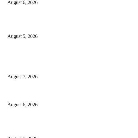
August 6, 2026
शिवसेना पुरस्कृत ऑल इंडिया एअरपोर्ट एव्हीएशन एम्प्लॉईज युनियनच्या कार्याध्यक्षपदी का
कुडाळकर
August 5, 2026
POPULAR POSTS
गणेशनगर येथील साईटच्या नावाखाली तीन इलेक्ट्रिकल व्यावसायिकांची ३.४२ लाखांची
फसवणूक
August 7, 2026
जिल्हा महिला व बाल रुग्णालयाच्या रूग्ण कल्याण समितीवर सौ रश्मी नाईक यांची नियुक्ती
August 6, 2026
शिवसेना पुरस्कृत ऑल इंडिया एअरपोर्ट एव्हीएशन एम्प्लॉईज युनियनच्या कार्याध्यक्षपदी का
कुडाळकर